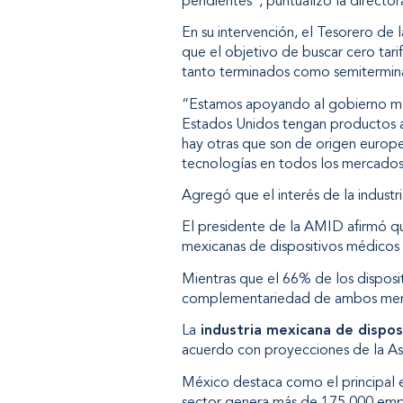
pendientes”, puntualizó la directo
En su intervención, el Tesorero de
que el objetivo de buscar
cero tari
tanto terminados como semitermin
“Estamos apoyando al gobierno me
Estados Unidos tengan productos a
hay otras que son de origen europe
tecnologías en todos los mercados
Agregó que el interés de la indust
El presidente de la AMID afirmó 
mexicanas de dispositivos médicos s
Mientras que el 66% de los disposi
complementariedad de ambos mer
La
industria mexicana de dispo
acuerdo con proyecciones de la As
México destaca como el principal e
sector genera más de 175,000 empl