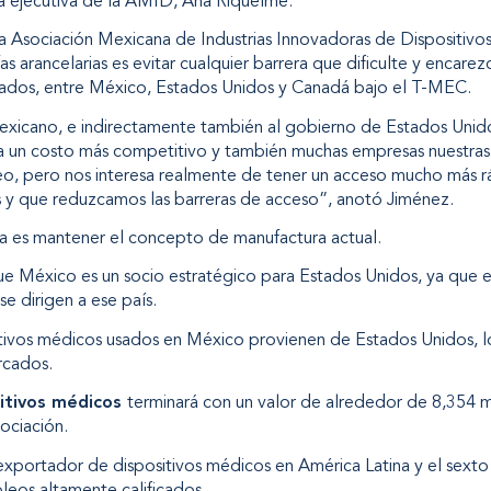
ra ejecutiva de la AMID, Ana Riquelme.
 la Asociación Mexicana de Industrias Innovadoras de Dispositivo
fas arancelarias
es evitar cualquier barrera que dificulte y encare
ados, entre México, Estados Unidos y Canadá bajo el T-MEC.
xicano, e indirectamente también al gobierno de Estados Uni
 un costo más competitivo y también muchas empresas nuestras
o, pero nos interesa realmente de tener un acceso mucho más rá
 y que reduzcamos las barreras de acceso”, anotó Jiménez.
ria es mantener el concepto de manufactura actual.
que
México es un socio estratégico para Estados Unidos
, ya que 
e dirigen a ese país.
tivos médicos usados en México provienen de Estados Unidos, lo q
cados.
sitivos médicos
terminará con un valor de alrededor de 8,354 m
ociación.
xportador de dispositivos médicos en América Latina y el sexto 
eos altamente calificados.