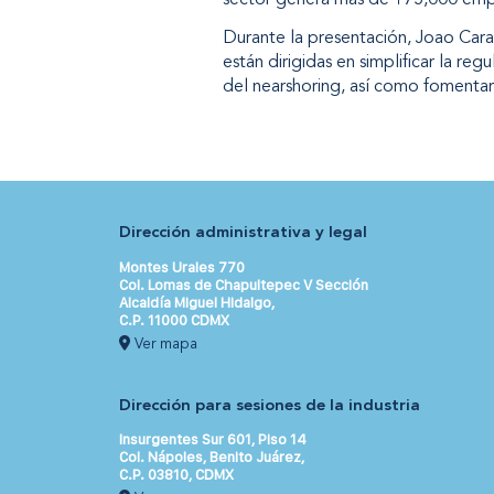
Durante la presentación, Joao Cara
están dirigidas en simplificar la re
del nearshoring, así como fomentar 
Dirección administrativa y legal
Montes Urales 770
Col. Lomas de Chapultepec V Sección
Alcaldía Miguel Hidalgo,
C.P. 11000 CDMX
Ver mapa
Dirección para sesiones de la industria
Insurgentes Sur 601, Piso 14
Col. Nápoles, Benito Juárez,
C.P. 03810, CDMX