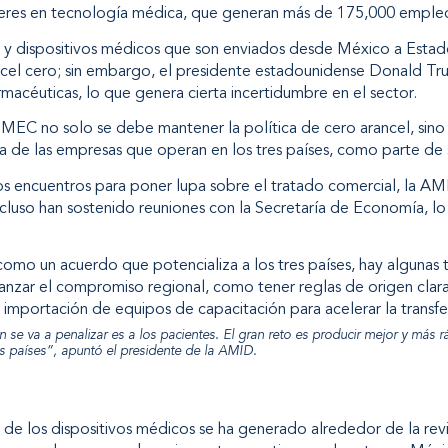
res en tecnología médica, que generan más de 175,000 empleos
s y dispositivos médicos que son enviados desde México a Esta
cel cero; sin embargo, el presidente estadounidense Donald Tr
macéuticas, lo que genera cierta incertidumbre en el sector.
T-MEC no solo se debe mantener la política de cero arancel, sin
a de las empresas que operan en los tres países, como parte de 
s encuentros para poner lupa sobre el tratado comercial, la AM
ncluso han sostenido reuniones con la Secretaría de Economía, lo
 como un acuerdo que potencializa a los tres países, hay algunas
fianzar el compromiso regional, como tener reglas de origen clar
la importación de equipos de capacitación para acelerar la transf
n se va a penalizar es a los pacientes. El gran reto es producir mejor y más r
es países”, apuntó el presidente de la AMID.
ia de los dispositivos médicos se ha generado alrededor de la re