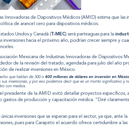
as Innovadoras de Dispositivos Médicos (AMID) estima que las in
olítica de arancel cero para dispositivos médicos.
stados Unidos y Canadá (
T-MEC
) será parteaguas para la
indust
as inversiones hacia el próximo año, podrían crecer siempre y cu
nceles.
sociación Mexicana de Industrias Innovadoras de Dispositivos M
dedor de la revisión del tratado, agendada para julio del año pr
ción de realizar inversiones en México.
hecho que hablan de 300 o
400 millones de dólares en inversión en Méxic
 sus inversiones, y por eso podemos decir que es un monto significativo y no 
tro con medios.
 el presidente de la AMID evitó detallar proyectos específicos,
mo gastos de producción y capacitación médica. “Diré clarament
únicas inversiones que se esperan para el sector, ya que, ante la
siones, pues para Carapeto el acuerdo ofrece certidumbre a las