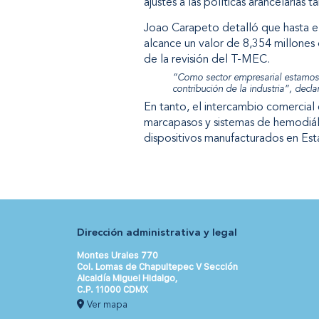
ajustes a las políticas arancelari
Joao Carapeto detalló que hasta el
alcance un valor de 8,354 millones 
de la revisión del T-MEC.
“Como sector empresarial estamos 
contribución de la industria”, decla
En tanto, el intercambio comercial
marcapasos y sistemas de hemodiáli
dispositivos manufacturados en Est
Dirección administrativa y legal
Montes Urales 770
Col. Lomas de Chapultepec V Sección
Alcaldía Miguel Hidalgo,
C.P. 11000 CDMX
Ver mapa