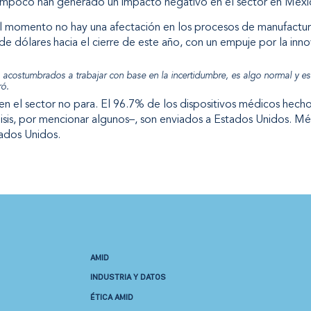
as tampoco han generado un impacto negativo en el sector en Méxi
 momento no hay una afectación en los procesos de manufactura,
de dólares hacia el cierre de este año, con un empuje por la inno
acostumbrados a trabajar con base en la incertidumbre, es algo normal y e
ró.
 en el sector no para. El 96.7% de los dispositivos médicos hec
sis, por mencionar algunos–, son enviados a Estados Unidos. Mé
ados Unidos.
AMID
INDUSTRIA Y DATOS
ÉTICA AMID