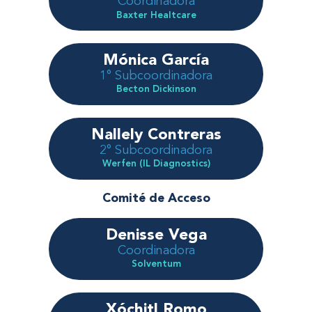
Coordinadora
Baxter Healtcare
Mónica García
1° Subcoordinadora
Becton Dickinson
Nallely Contreras
2° Subcoordinadora
Werfen (IL Diagnostics)
Comité de Acceso
Denisse Vega
Coordinadora
Solventum
Xóchitl Romo