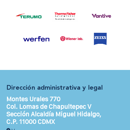
Dirección administrativa y legal
Montes Urales 770
Col. Lomas de Chapultepec V
Sección Alcaldía Miguel Hidalgo,
C.P. 11000 CDMX