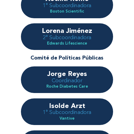
1° Subcoordinadora
Boston Scientific
Lorena Jiménez
2° Subcoordinadora
Edwards Lifescience
Comité de Políticas Públicas
Jorge Reyes
Coordinador
Roche Diabetes Care
Isolde Arzt
1° Subcoordinadora
Vantive